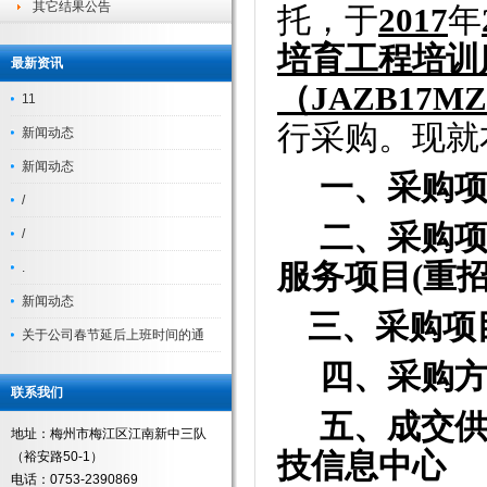
其它结果公告
托，于
201
7
年
培育工程培训
最新资讯
（
JAZB17MZ
11
行采购。现就
新闻动态
新闻动态
一、采购
/
二、采购
/
服务项目
(重
.
新闻动态
三、采购项
关于公司春节延后上班时间的通
四、采购
联系我们
五、成交
地址：梅州市梅江区江南新中三队
技信息中心
（裕安路50-1）
电话：0753-2390869