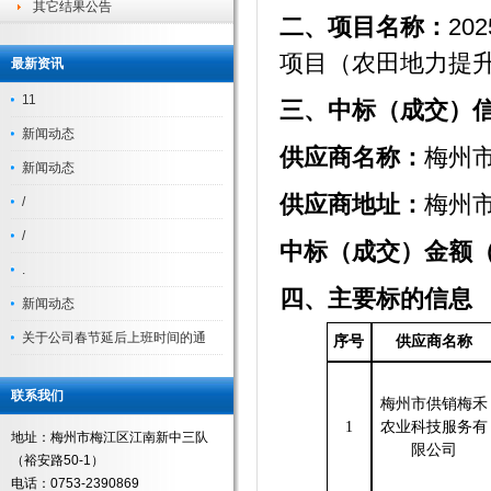
其它结果公告
二、项目
名称：
2
项目（农田地力提
最新资讯
11
三、
中标（成交）
新闻动态
供应商名称：
梅州
新闻动态
供应商地址
：
梅州
/
/
中标（成交）金额
.
四、主要
标的
信息
新闻动态
关于公司春节延后上班时间的通
序号
供应商名称
联系我们
梅州市供销梅禾
1
农业科技服务有
地址：梅州市梅江区江南新中三队
限公司
（裕安路50-1）
电话：0753-2390869