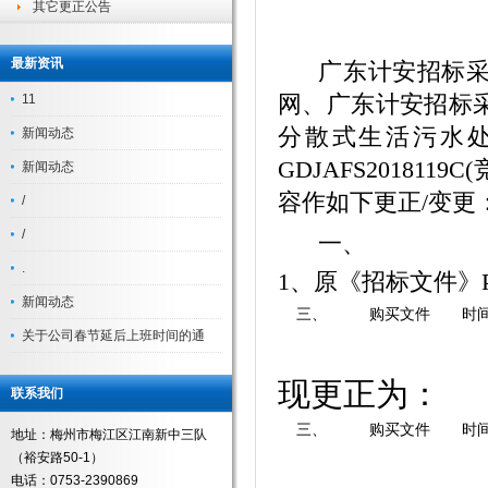
其它更正公告
最新资讯
广东计安招标采
网、
广东计安招标
11
分散式生活污水
新闻动态
GDJAFS2018119C
(
新闻动态
容作如下更正/变更
/
/
一
、
.
1、原《招标文件》
新闻动态
三、
购买文件
时
关于公司春节延后上班时间的通
现更正为：
联系我们
三、
购买文件
时
地址：梅州市梅江区江南新中三队
（裕安路50-1）
电话：0753-2390869