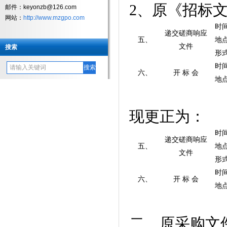
2
、
原《招标文
邮件：keyonzb@126.com
网站：
http://www.mzgpo.com
时
递交磋商响应
五、
地
文件
搜索
形
时
六、
开 标 会
地
现更正为：
时
递交磋商响应
五、
地
文件
形
时
六、
开 标 会
地
二、
原采购文