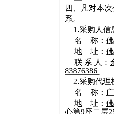
四、凡对本次
系。
1.
采购人信
名
称：
地
址：
联 系 人：
83876386
2.
采购代理
名
称：
地
址：
心第
9
座二层
2