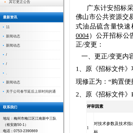
其它更正公告
广东计安招标
佛山市公共资源交
最新资讯
式油品硫含量快速
11
0004
）公开招标公
新闻动态
正
/
变更：
新闻动态
/
一、更正
/
变更内
/
1
、原《招标文件》
.
现修正为：“购置便
新闻动态
关于公司春节延后上班时间的通
2
、原《招标文件》
评审因素
联系我们
地址：梅州市梅江区江南新中三队
对技术参数及技术指
（裕安路50-1）
1
电话：0753-2390869
标